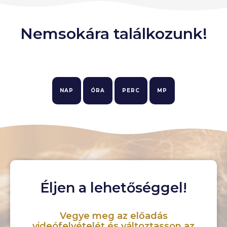
Nemsokára találkozunk!
NAP
ÓRA
PERC
MP
Éljen a lehetőséggel!
Vegye meg az előadás
videófelvételét és változtasson az