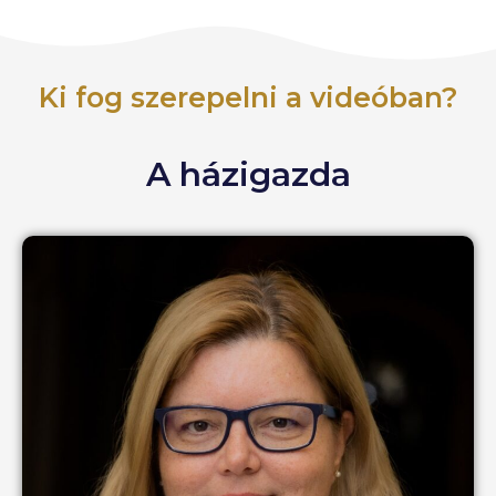
Ki fog szerepelni a videóban?
A házigazda