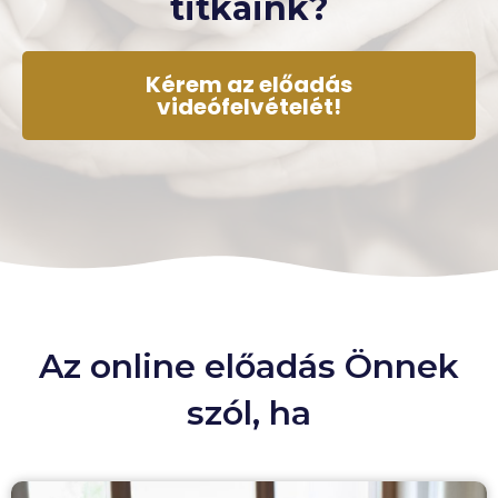
titkaink?
Kérem az előadás
videófelvételét!
Az online előadás Önnek
szól, ha