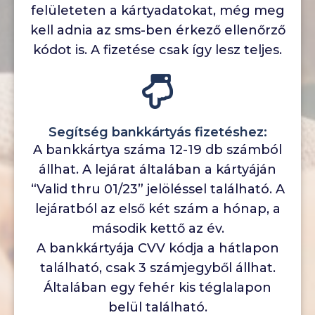
felületeten a kártyadatokat, még meg
kell adnia az sms-ben érkező ellenőrző
kódot is. A fizetése csak így lesz teljes.
Segítség bankkártyás fizetéshez:
A bankkártya száma 12-19 db számból
állhat. A lejárat általában a kártyáján
“Valid thru 01/23” jelöléssel található. A
lejáratból az első két szám a hónap, a
második kettő az év.
A bankkártyája CVV kódja a hátlapon
található, csak 3 számjegyből állhat.
Általában egy fehér kis téglalapon
belül található.