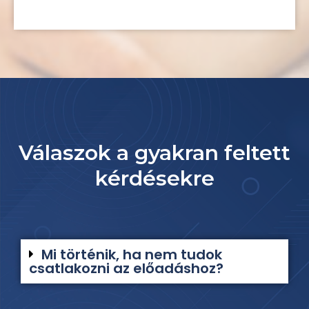
Válaszok a gyakran feltett
kérdésekre
Mi történik, ha nem tudok
csatlakozni az előadáshoz?