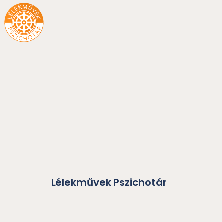
Skip
to
content
Lélekművek Pszichotár