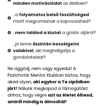
minden motivációdat
az életben?
...a
folyamatos belső feszültséged
miatt megromlanak a kapcsolataid?
...
nem találod a kiutat
a gödör aljáról?
...jó lenne
őszintén beszélgetni
valakivel
, aki meghallgatja a
gondolataidat?
Ne aggódj, nem vagy egyedül! A
Pszichotár Mentor Klubban biztos, hogy
akad olyan,
aki egykor a Te cipődben
járt!
Nálunk megkapod a támogatást
ahhoz, hogy végre
azt az életet élhesd,
amiről mindig is álmodtál!