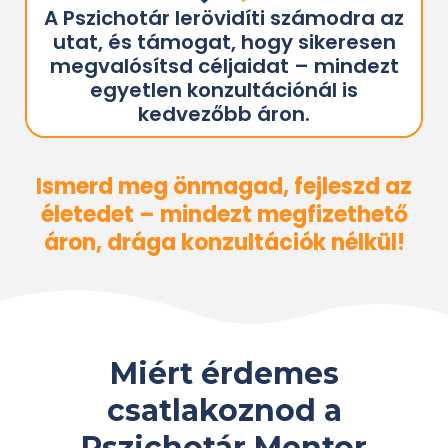
A Pszichotár lerövidíti számodra az
utat, és támogat, hogy sikeresen
megvalósítsd céljaidat – mindezt
egyetlen konzultációnál is
kedvezőbb áron.
I
smerd meg önmagad, fejleszd az
életedet – mindezt megfizethető
áron, drága konzultációk nélkül!
Miért érdemes
csatlakoznod a
Pszichotár Mentor