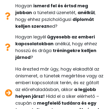
Hogyan
ismerd fel és értsd meg
jobban
a tüneteid üzenetét,
anélkül
,
hogy ehhez pszichológusi
diplomát
kelljen szerezn
ed?
Hogyan legyél
ügyesebb az emberi
kapcsolatokban
anélkül, hogy ehhez
hosszú és drága
tréningekre kelljen
járnod
?
Ha érezted már úgy, hogy elakadtál az
önismeret, a tünetek megértése vagy az
emberi kapcsolatok terén, és ez gátolt
az előrehaladásban, akkor
a legjobb
helyen jársz!
Hidd el a siker elérhető –
csupán a
megfelelő tudásra és egy