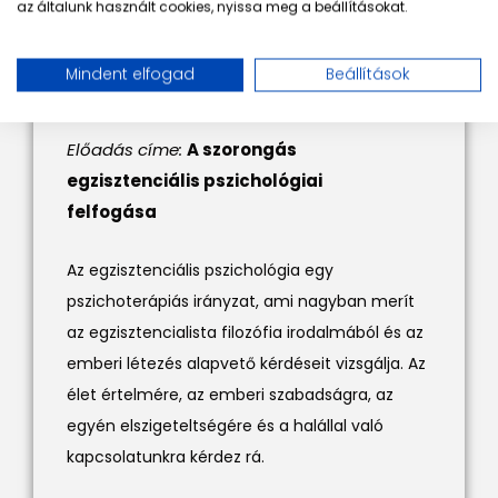
az általunk használt cookies, nyissa meg a beállításokat.
Dr. Kőváry Zoltán
Mindent elfogad
Beállítások
Klinikai szakpszichológus, egyetemi docens
Előadás címe:
A szorongás
egzisztenciális pszichológiai
felfogása
Az egzisztenciális pszichológia egy
pszichoterápiás irányzat, ami nagyban merít
az egzisztencialista filozófia irodalmából és az
emberi létezés alapvető kérdéseit vizsgálja. Az
élet értelmére, az emberi szabadságra, az
egyén elszigeteltségére és a halállal való
kapcsolatunkra kérdez rá.