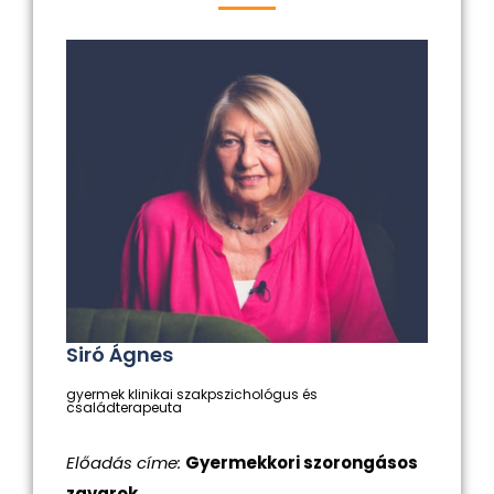
Siró Ágnes
gyermek klinikai szakpszichológus és
családterapeuta
Előadás címe:
Gyermekkori szorongásos
zavarok