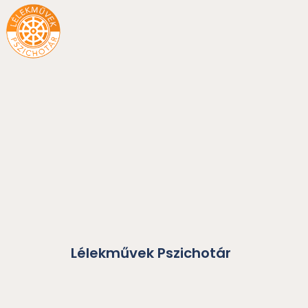
Skip
to
content
Lélekművek Pszichotár