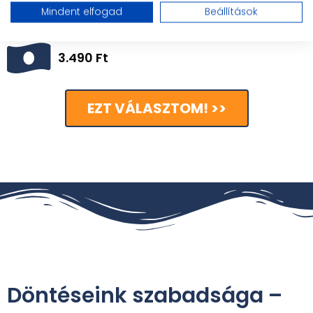
1.26:11
Mindent elfogad
Beállítások
3.490 Ft
EZT VÁLASZTOM! >>
Döntéseink szabadsága –