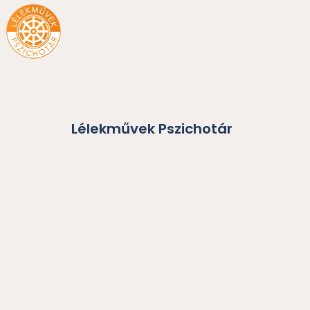
Skip
to
content
Lélekművek Pszichotár