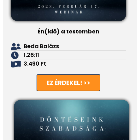
Én(idő) a testemben
Beda Balázs
1.26:11
3.490 Ft
EZ ÉRDEKEL! >>